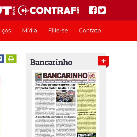
iços
Mídia
Filie-se
Contato
Bancarinho