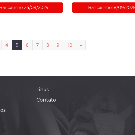
Bancarinho 24/09/2025
Bancarinho18/09/202
4
5
6
7
8
9
10
»
Links
Contato
ios