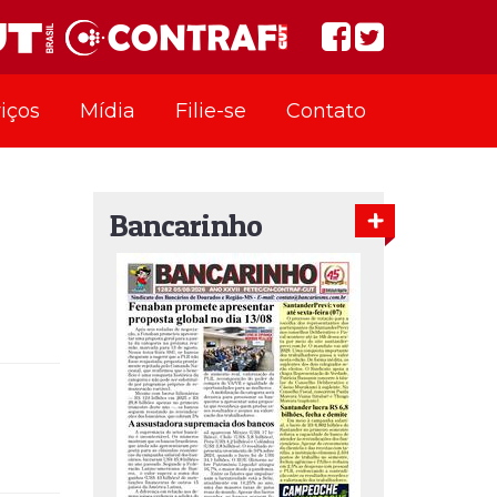
iços
Mídia
Filie-se
Contato
Bancarinho