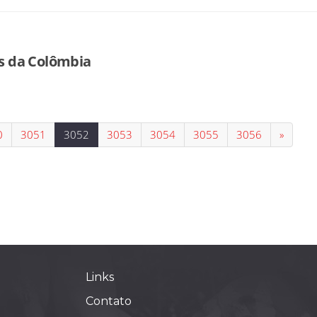
es da Colômbia
0
3051
3052
3053
3054
3055
3056
»
Links
Contato