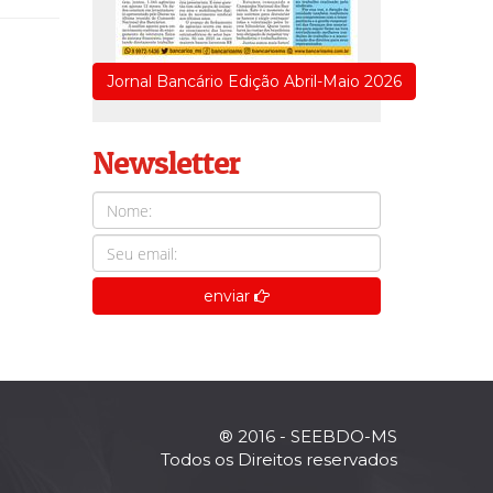
Jornal Bancário Edição Abril-Maio 2026
Newsletter
enviar
® 2016 - SEEBDO-MS
Todos os Direitos reservados