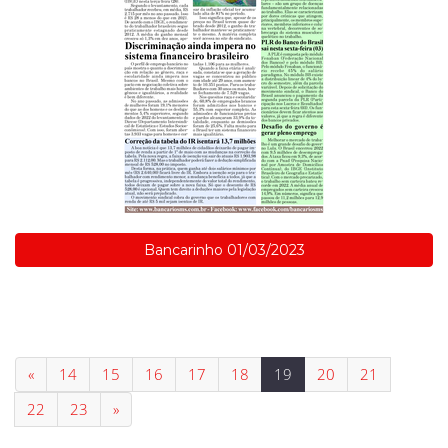
Bancarinho 01/03/2023
«
14
15
16
17
18
19
20
21
22
23
»